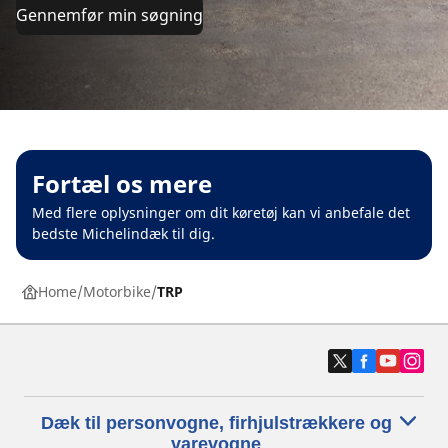
Gennemfør min søgning
Fortæl os mere
Med flere oplysninger om dit køretøj kan vi anbefale det
bedste Michelindæk til dig.
Home
Motorbike
TRP
Dæk til personvogne, firhjulstrækkere og
varevogne