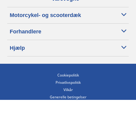
Motorcykel- og scooterdæk
Forhandlere
Hjælp
Cookiepolitik
Privatlivspolitik
Vilkår
Generelle betingelser
Tilgængelighedserklæring
Betingelser for offentliggørelse og behandling af anmeldelser
Etisk kodeks
Copyright ©2026 Michelin. Alle rettigheder forbeholdes