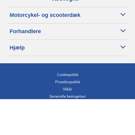
Motorcykel- og scooterdæk
Forhandlere
Hjælp
Cookiepolitik
Privatlivspolitik
Vilkår
Generelle betingelser
Tilgængelighedserklæring
Betingelser for offentliggørelse og behandling af anmeldelser
Etisk kodeks
Copyright ©2026 Michelin. Alle rettigheder forbeholdes