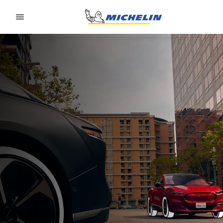
Go to page content
Go to page navigation