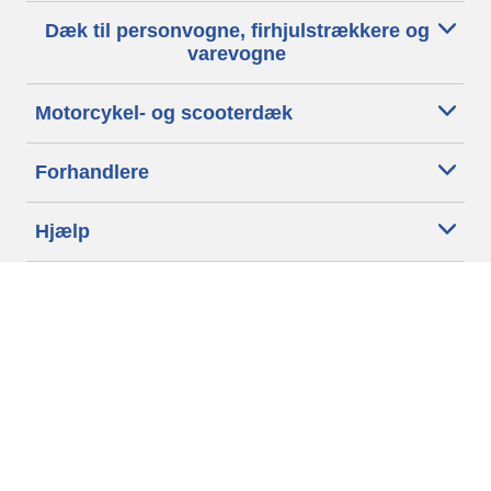
Dæk til personvogne, firhjulstrækkere og
varevogne
Motorcykel- og scooterdæk
Forhandlere
Hjælp
Cookiepolitik
Privatlivspolitik
Vilkår
Generelle betingelser
Tilgængelighedserklæring
Betingelser for offentliggørelse og behandling af anmeldelser
Etisk kodeks