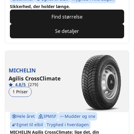
Sikkerhed, der holder længe.
Find størrelse
Se detaljer
MICHELIN
Agilis CrossClimate
4.8/5
(279)
1 Priser
Hele året
3PMSF
Mudder og sne
Egnet til elbil
Tryghed i hverdagen
MICHELIN Agilis CrossClimate: lige det, din