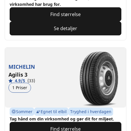
virksomhed har brug for.
Find størrelse
Se detaljer
MICHELIN
Agilis 3
4.9/5
(33)
1 Priser
Sommer
Egnet til elbil
Tryghed i hverdagen
Tag hånd om din virksomhed og gør dit for miljøet.
Find størrelse