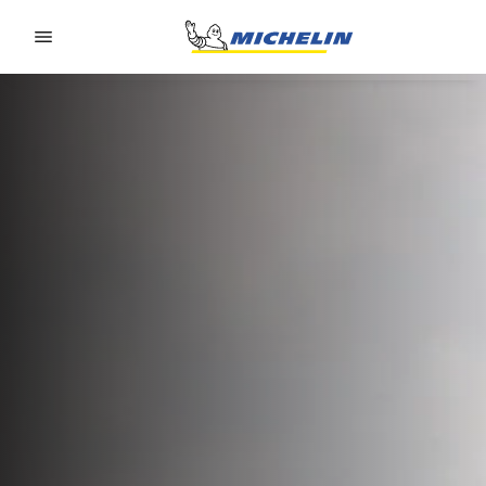
Go to page content
Go to page navigation