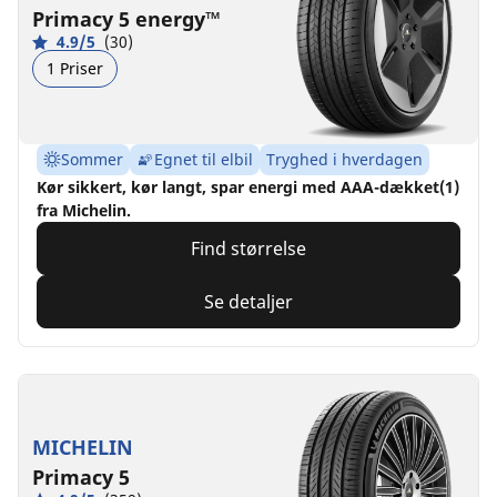
Primacy 5 energy™
4.9/5
(30)
1 Priser
Sommer
Egnet til elbil
Tryghed i hverdagen
Kør sikkert, kør langt, spar energi med AAA-dækket(1)
fra Michelin.
Find størrelse
Se detaljer
MICHELIN
Primacy 5