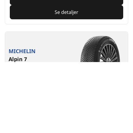
Se detaljer
MICHELIN
Alpin 7
4/5
(2)
4 Priser
Vinter
3PMSF
Mudder og sne
Egnet til elbil
Tryghed i hverdagen
Føl dig tryg overalt, hvor du kører, i vintre med sne og
kulde
Find størrelse