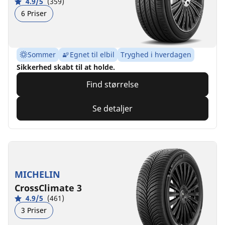
4.9/5
(359)
6 Priser
Sommer
Egnet til elbil
Tryghed i hverdagen
Sikkerhed skabt til at holde.
Find størrelse
Se detaljer
MICHELIN
CrossClimate 3
4.9/5
(461)
3 Priser