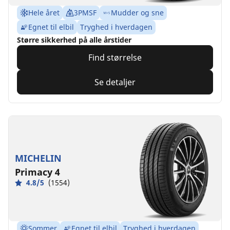
Hele året
3PMSF
Mudder og sne
Egnet til elbil
Tryghed i hverdagen
Større sikkerhed på alle årstider
Find størrelse
Se detaljer
MICHELIN
Primacy 4
4.8/5
(1554)
Sommer
Egnet til elbil
Tryghed i hverdagen