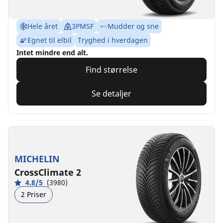
Hele året
3PMSF
Mudder og sne
Egnet til elbil
Tryghed i hverdagen
Intet mindre end alt.
Find størrelse
Se detaljer
MICHELIN
CrossClimate 2
4.8/5
(3980)
2 Priser