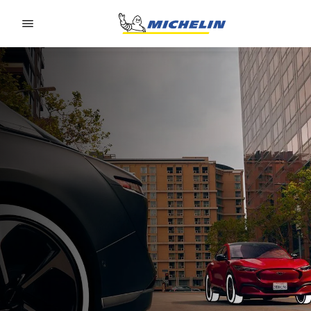
Go to page content
Go to page navigation