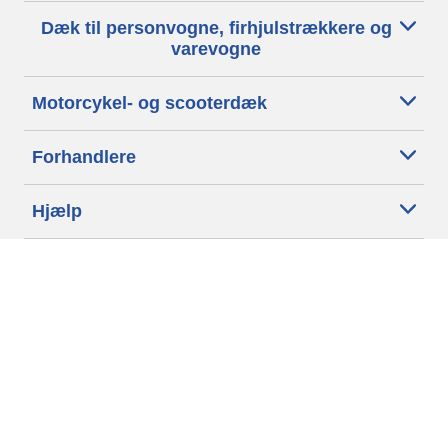
Dæk til personvogne, firhjulstrækkere og
varevogne
Motorcykel- og scooterdæk
Forhandlere
Hjælp
Cookiepolitik
Privatlivspolitik
Vilkår
Generelle betingelser
Tilgængelighedserklæring
Betingelser for offentliggørelse og behandling af anmeldelser
Etisk kodeks