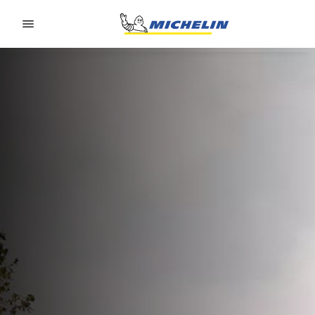
Go to page content
Go to page navigation