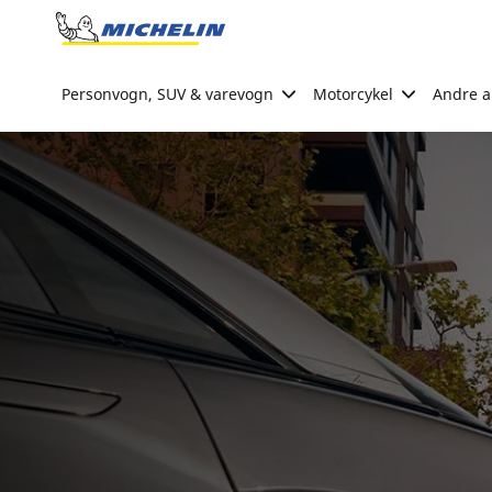
Go to page content
Go to page navigation
Personvogn, SUV & varevogn
Motorcykel
Andre ak