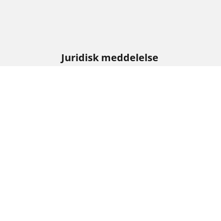
Juridisk meddelelse
De viste belastnings- og/eller hastighedsindeks
dækforhandler kunne rådgive dig på følgende 
1. Fortælle dig, om belastnings- og/eller hastig
2. Fastslå, om lufttrykket i dækkene skal justeres
/
Ex
EX35