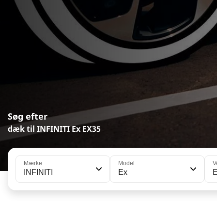
Søg efter
dæk til INFINITI Ex EX35
Mærke
Model
V
INFINITI
Ex