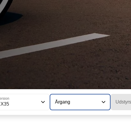
ersion
Årgang
Udstyr
EX35