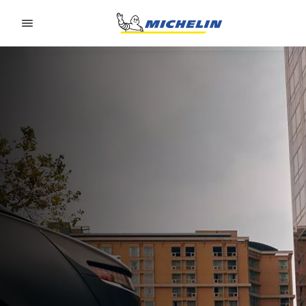
Go to page content
Go to page navigation