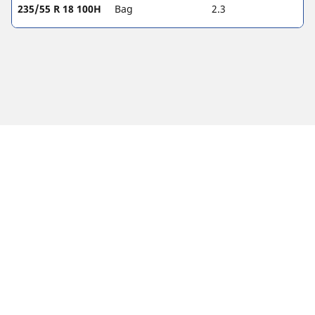
235/55 R 18 100H
Bag
2.3
Juridisk meddelelse
De viste belastnings- og/eller hastighedsindeks kan afvige en
smule fra den originale størrelse angivet på bilens tekniske
mærkat. Som fagmad vil din dækforhandler kunne rådgive
dig på følgende områder:
1. Fortælle dig, om belastnings- og/eller hastighedsindeks for
de dæk, du vil skifte til, er anderledes end for de
originalmonterede dæk.
2. Fastslå, om lufttrykket i dækkene skal justeres for den
foreslåede alternative størrelse.