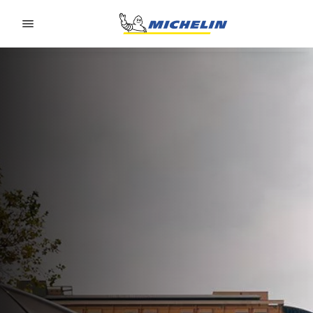
Go to page content
Go to page navigation