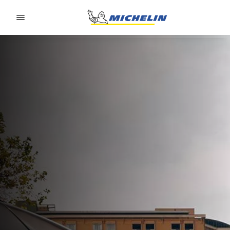
Go to page content
Go to page navigation