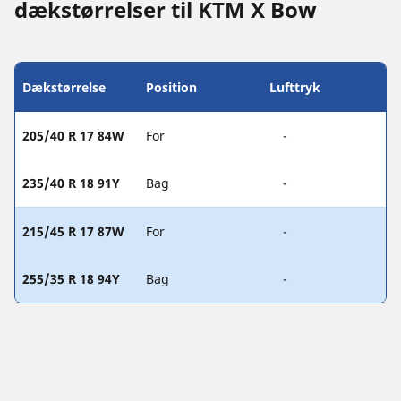
dækstørrelser til KTM X Bow
Dækstørrelse
Position
Lufttryk
205/40 R 17 84W
For
-
235/40 R 18 91Y
Bag
-
215/45 R 17 87W
For
-
255/35 R 18 94Y
Bag
-