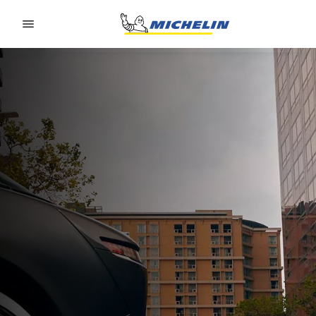
Go to page content
Go to page navigation