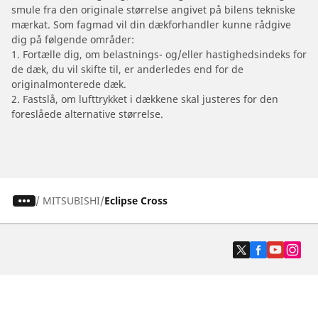
smule fra den originale størrelse angivet på bilens tekniske
mærkat. Som fagmad vil din dækforhandler kunne rådgive
dig på følgende områder:
1. Fortælle dig, om belastnings- og/eller hastighedsindeks for
de dæk, du vil skifte til, er anderledes end for de
originalmonterede dæk.
2. Fastslå, om lufttrykket i dækkene skal justeres for den
foreslåede alternative størrelse.
/
MITSUBISHI
Eclipse Cross
Dæk til personvogne, firhjulstrækkere og
varevogne