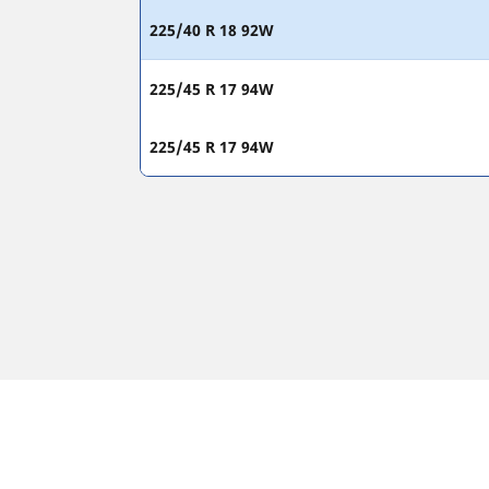
225/40 R 18 92W
225/45 R 17 94W
225/45 R 17 94W
Juridisk meddelelse
De viste belastnings- og/eller hastighedsindeks