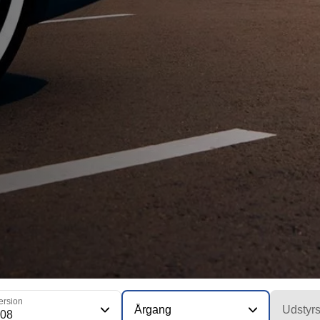
ersion
Årgang
Udstyr
308