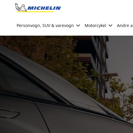
Go to page content
Go to page navigation
Personvogn, SUV & varevogn
Motorcykel
Andre ak