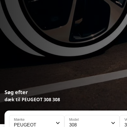
Søg efter
dæk til PEUGEOT 308 308
Mærke
Model
V
PEUGEOT
308