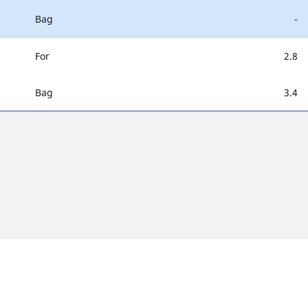
Bag
-
For
2.8
Bag
3.4
 kan afvige en smule fra den originale størrelse angivet på bilens