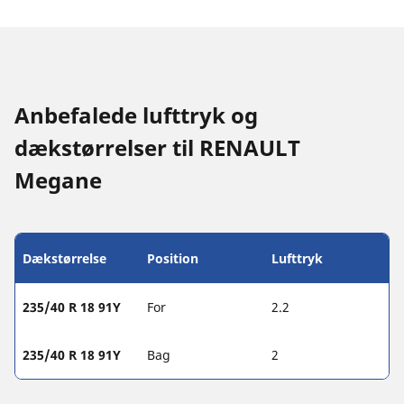
Anbefalede lufttryk og
dækstørrelser til RENAULT
Megane
Dækstørrelse
Position
Lufttryk
235/40 R 18 91Y
For
2.2
235/40 R 18 91Y
Bag
2