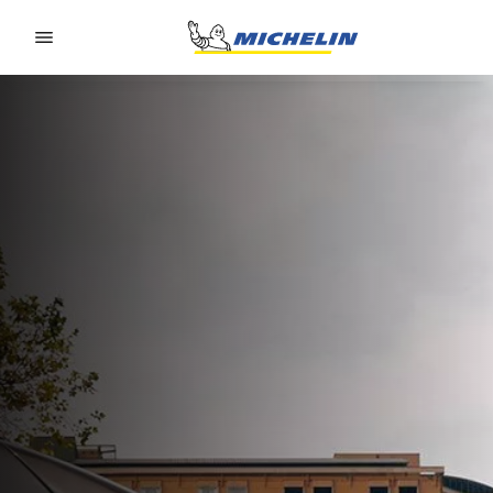
Go to page content
Go to page navigation