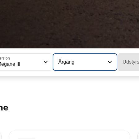
ersion
Årgang
Udstyr
egane III
ne