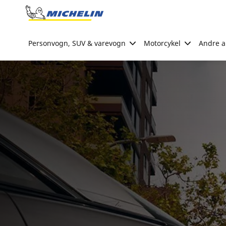
Go to page content
Go to page navigation
Personvogn, SUV & varevogn
Motorcykel
Andre ak