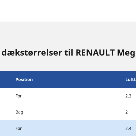
g dækstørrelser til RENAULT Me
Position
Luft
For
2.3
Bag
2
For
2.4