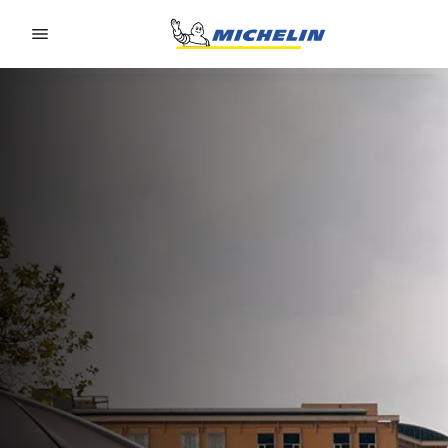
Go to page content
Go to page navigation