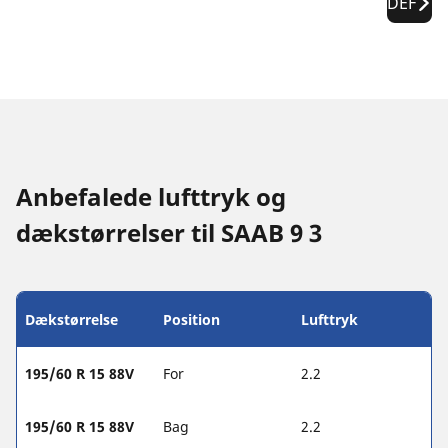
DEF
Anbefalede lufttryk og
dækstørrelser til SAAB 9 3
Dækstørrelse
Position
Lufttryk
195/60 R 15 88V
For
2.2
195/60 R 15 88V
Bag
2.2