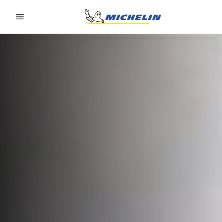
Go to page content
Go to page navigation