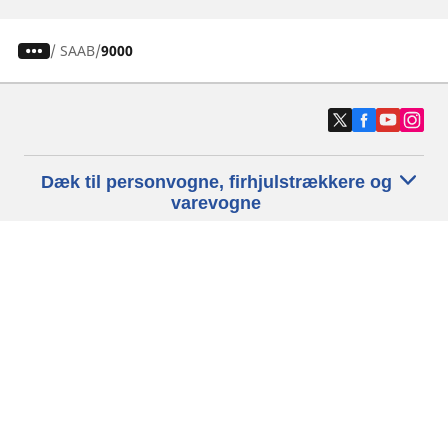
/
SAAB
9000
Dæk til personvogne, firhjulstrækkere og
varevogne
Motorcykel- og scooterdæk
Forhandlere
Hjælp