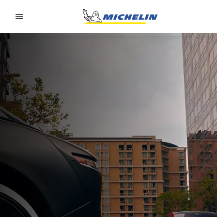
Go to page content
Go to page navigation