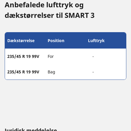
Anbefalede lufttryk og
dækstørrelser til SMART 3
Dækstørrelse
Position
Lufttryk
235/45 R 19 99V
For
-
235/45 R 19 99V
Bag
-
Juridisk meddelelse