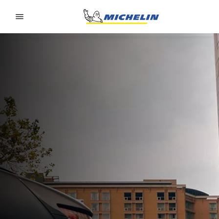
Go to page content
Go to page navigation