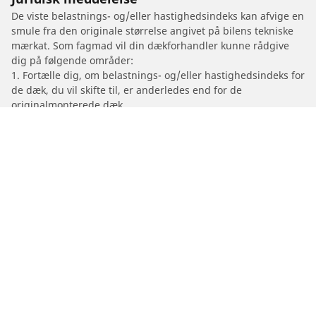
De viste belastnings- og/eller hastighedsindeks kan afvige en
smule fra den originale størrelse angivet på bilens tekniske
mærkat. Som fagmad vil din dækforhandler kunne rådgive
dig på følgende områder:
1. Fortælle dig, om belastnings- og/eller hastighedsindeks for
de dæk, du vil skifte til, er anderledes end for de
originalmonterede dæk.
2. Fastslå, om lufttrykket i dækkene skal justeres for den
foreslåede alternative størrelse.
/
3
#3
Dæk til personvogne, firhjulstrækkere og