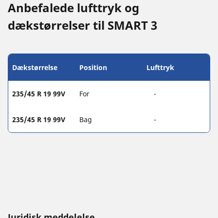
Anbefalede lufttryk og
dækstørrelser til SMART 3
Dækstørrelse
Position
Lufttryk
235/45 R 19 99V
For
-
235/45 R 19 99V
Bag
-
Juridisk meddelelse