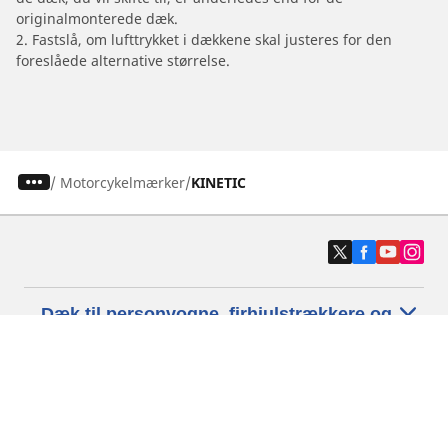
originalmonterede dæk.
2. Fastslå, om lufttrykket i dækkene skal justeres for den
foreslåede alternative størrelse.
/
Motorcykelmærker
KINETIC
Dæk til personvogne, firhjulstrækkere og
varevogne
Motorcykel- og scooterdæk
Forhandlere