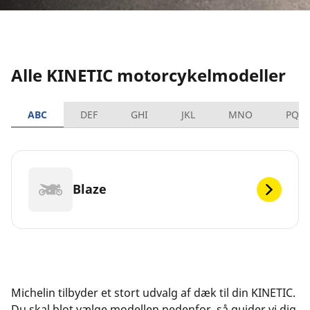
Alle KINETIC motorcykelmodeller
ABC
DEF
GHI
JKL
MNO
PQR
Blaze
Michelin tilbyder et stort udvalg af dæk til din KINETIC.
Du skal blot vælge modellen nedenfor, så guider vi dig