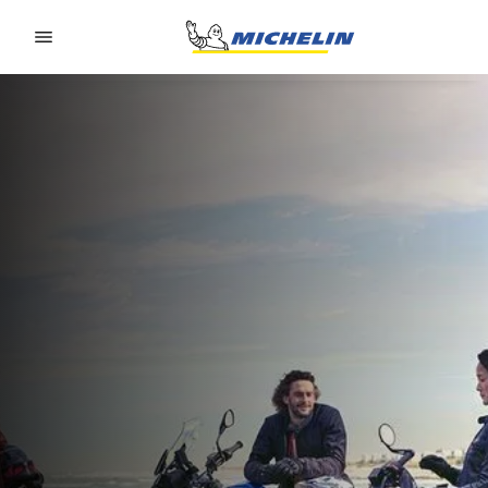
Go to page content
Go to page navigation