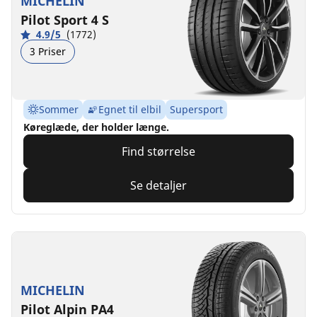
MICHELIN
Pilot Sport 4 S
4.9/5
(1772)
3 Priser
Sommer
Egnet til elbil
Supersport
Køreglæde, der holder længe.
Find størrelse
Se detaljer
MICHELIN
Pilot Alpin PA4