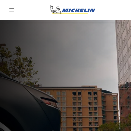
Go to page content
Go to page navigation