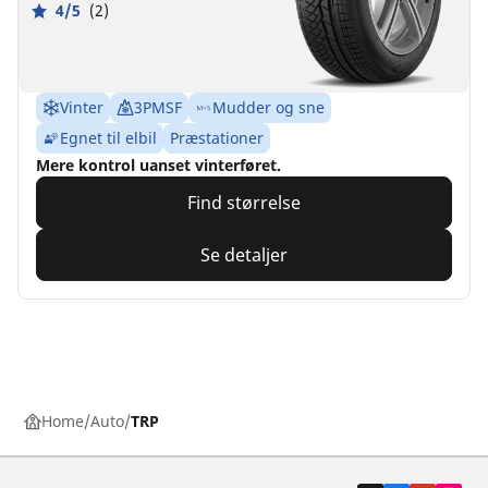
4/5
(2)
Vinter
3PMSF
Mudder og sne
Egnet til elbil
Præstationer
Mere kontrol uanset vinterføret.
Find størrelse
Se detaljer
Home
Auto
TRP