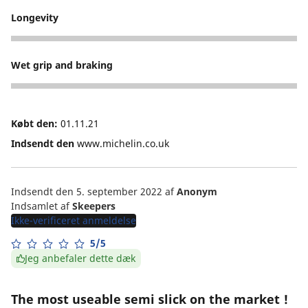
Longevity
4
Wet grip and braking
3
Købt den:
01.11.21
Indsendt den
www.michelin.co.uk
Indsendt den 5. september 2022
af
Anonym
Indsamlet af
Skeepers
Ikke-verificeret anmeldelse
5/5
Jeg anbefaler dette dæk
The most useable semi slick on the market !