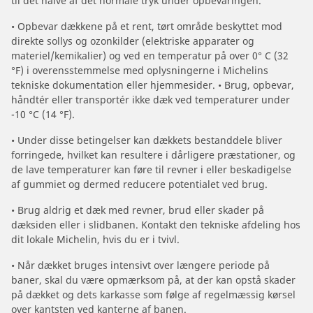
til det halve af det normale tryk under opbevaringen.
• Opbevar dækkene på et rent, tørt område beskyttet mod
direkte sollys og ozonkilder (elektriske apparater og
materiel/kemikalier) og ved en temperatur på over 0° C (32
°F) i overensstemmelse med oplysningerne i Michelins
tekniske dokumentation eller hjemmesider. • Brug, opbevar,
håndtér eller transportér ikke dæk ved temperaturer under
-10 °C (14 °F).
• Under disse betingelser kan dækkets bestanddele bliver
forringede, hvilket kan resultere i dårligere præstationer, og
de lave temperaturer kan føre til revner i eller beskadigelse
af gummiet og dermed reducere potentialet ved brug.
• Brug aldrig et dæk med revner, brud eller skader på
dæksiden eller i slidbanen. Kontakt den tekniske afdeling hos
dit lokale Michelin, hvis du er i tvivl.
• Når dækket bruges intensivt over længere periode på
baner, skal du være opmærksom på, at der kan opstå skader
på dækket og dets karkasse som følge af regelmæssig kørsel
over kantsten ved kanterne af banen.