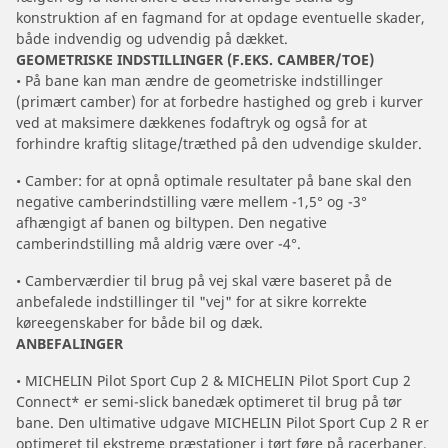
konstruktion af en fagmand for at opdage eventuelle skader,
både indvendig og udvendig på dækket.
GEOMETRISKE INDSTILLINGER (F.EKS. CAMBER/TOE)
• På bane kan man ændre de geometriske indstillinger
(primært camber) for at forbedre hastighed og greb i kurver
ved at maksimere dækkenes fodaftryk og også for at
forhindre kraftig slitage/træthed på den udvendige skulder.
• Camber: for at opnå optimale resultater på bane skal den
negative camberindstilling være mellem -1,5° og -3°
afhængigt af banen og biltypen. Den negative
camberindstilling må aldrig være over -4°.
• Camberværdier til brug på vej skal være baseret på de
anbefalede indstillinger til "vej" for at sikre korrekte
køreegenskaber for både bil og dæk.
ANBEFALINGER
• MICHELIN Pilot Sport Cup 2 & MICHELIN Pilot Sport Cup 2
Connect* er semi-slick banedæk optimeret til brug på tør
bane. Den ultimative udgave MICHELIN Pilot Sport Cup 2 R er
optimeret til ekstreme præstationer i tørt føre på racerbaner.