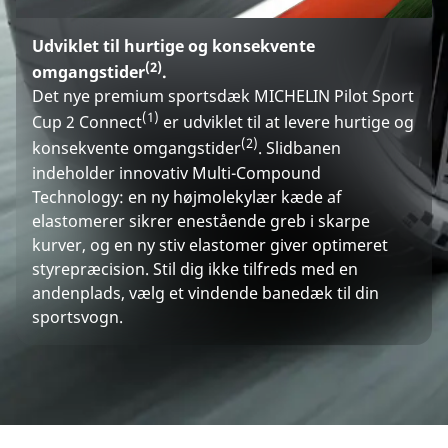
Udviklet til hurtige og konsekvente
(2)
omgangstider
.
Det nye premium sportsdæk MICHELIN Pilot Sport
(1)
Cup 2 Connect
er udviklet til at levere hurtige og
(2)
konsekvente omgangstider
. Slidbanen
indeholder innovativ Multi-Compound
Technology: en ny højmolekylær kæde af
elastomerer sikrer enestående greb i skarpe
kurver, og en ny stiv elastomer giver optimeret
styrepræcision. Stil dig ikke tilfreds med en
andenplads, vælg et vindende banedæk til din
sportsvogn.