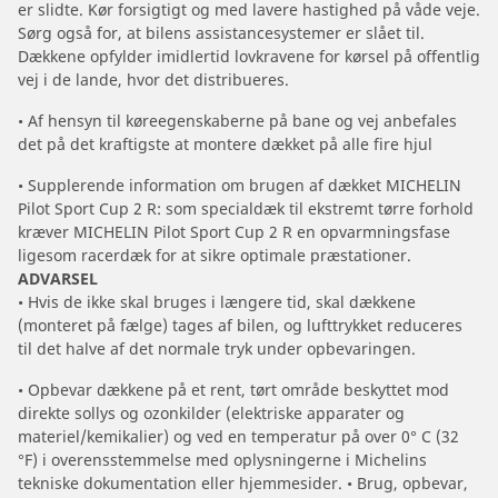
er slidte. Kør forsigtigt og med lavere hastighed på våde veje.
Sørg også for, at bilens assistancesystemer er slået til.
Dækkene opfylder imidlertid lovkravene for kørsel på offentlig
vej i de lande, hvor det distribueres.
• Af hensyn til køreegenskaberne på bane og vej anbefales
det på det kraftigste at montere dækket på alle fire hjul
• Supplerende information om brugen af dækket MICHELIN
Pilot Sport Cup 2 R: som specialdæk til ekstremt tørre forhold
kræver MICHELIN Pilot Sport Cup 2 R en opvarmningsfase
ligesom racerdæk for at sikre optimale præstationer.
ADVARSEL
• Hvis de ikke skal bruges i længere tid, skal dækkene
(monteret på fælge) tages af bilen, og lufttrykket reduceres
til det halve af det normale tryk under opbevaringen.
• Opbevar dækkene på et rent, tørt område beskyttet mod
direkte sollys og ozonkilder (elektriske apparater og
materiel/kemikalier) og ved en temperatur på over 0° C (32
°F) i overensstemmelse med oplysningerne i Michelins
tekniske dokumentation eller hjemmesider. • Brug, opbevar,