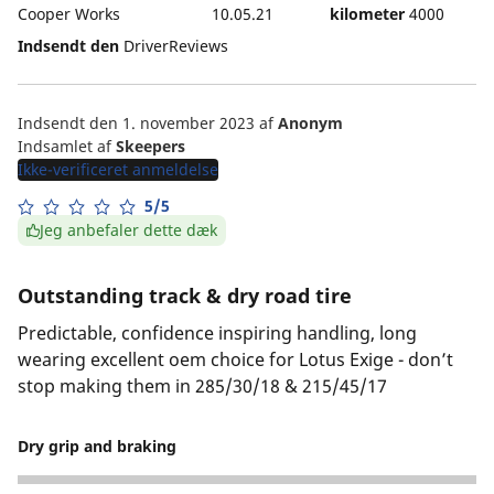
Cooper Works
10.05.21
kilometer
4000
Indsendt den
DriverReviews
Indsendt den 1. november 2023
af
Anonym
Indsamlet af
Skeepers
Ikke-verificeret anmeldelse
5/5
Jeg anbefaler dette dæk
Outstanding track & dry road tire
Predictable, confidence inspiring handling, long
wearing excellent oem choice for Lotus Exige - don’t
stop making them in 285/30/18 & 215/45/17
Dry grip and braking
5