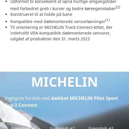
Udformet til konsekvent at opnå hurtige omgangstider
(2)
med forbedret greb i kurver og bedre køreegenskaber
Konstrueret til at holde på bane
(1)
Kompatible med dækmonterede sensorløsninger
Til orientering er MICHELIN Track Connect-kittet, der
indeholdt VDA-kompatible dækmonterede sensorer,
udgået af produktion den 31. marts 2023
MICHELIN
Vigtigste fordele ved
dækket MICHELIN Pilot Sport
Cup 2 Connect
Egenskab #1
Egenskab #2
Egenskab #3