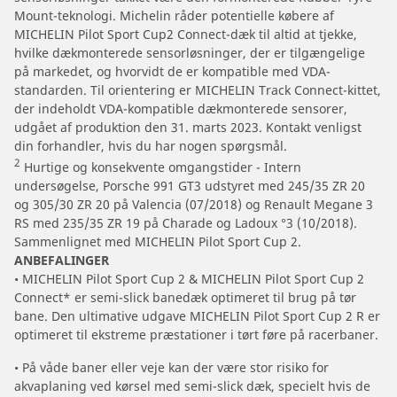
Mount-teknologi. Michelin råder potentielle købere af
MICHELIN Pilot Sport Cup2 Connect-dæk til altid at tjekke,
hvilke dækmonterede sensorløsninger, der er tilgængelige
på markedet, og hvorvidt de er kompatible med VDA-
standarden. Til orientering er MICHELIN Track Connect-kittet,
der indeholdt VDA-kompatible dækmonterede sensorer,
udgået af produktion den 31. marts 2023. Kontakt venligst
din forhandler, hvis du har nogen spørgsmål.
2
Hurtige og konsekvente omgangstider - Intern
undersøgelse, Porsche 991 GT3 udstyret med 245/35 ZR 20
og 305/30 ZR 20 på Valencia (07/2018) og Renault Megane 3
RS med 235/35 ZR 19 på Charade og Ladoux °3 (10/2018).
Sammenlignet med MICHELIN Pilot Sport Cup 2.
ANBEFALINGER
• MICHELIN Pilot Sport Cup 2 & MICHELIN Pilot Sport Cup 2
Connect* er semi-slick banedæk optimeret til brug på tør
bane. Den ultimative udgave MICHELIN Pilot Sport Cup 2 R er
optimeret til ekstreme præstationer i tørt føre på racerbaner.
• På våde baner eller veje kan der være stor risiko for
akvaplaning ved kørsel med semi-slick dæk, specielt hvis de