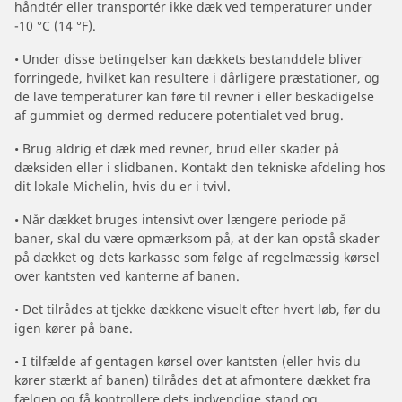
håndtér eller transportér ikke dæk ved temperaturer under
-10 °C (14 °F).
• Under disse betingelser kan dækkets bestanddele bliver
forringede, hvilket kan resultere i dårligere præstationer, og
de lave temperaturer kan føre til revner i eller beskadigelse
af gummiet og dermed reducere potentialet ved brug.
• Brug aldrig et dæk med revner, brud eller skader på
dæksiden eller i slidbanen. Kontakt den tekniske afdeling hos
dit lokale Michelin, hvis du er i tvivl.
• Når dækket bruges intensivt over længere periode på
baner, skal du være opmærksom på, at der kan opstå skader
på dækket og dets karkasse som følge af regelmæssig kørsel
over kantsten ved kanterne af banen.
• Det tilrådes at tjekke dækkene visuelt efter hvert løb, før du
igen kører på bane.
• I tilfælde af gentagen kørsel over kantsten (eller hvis du
kører stærkt af banen) tilrådes det at afmontere dækket fra
fælgen og få kontrollere dets indvendige stand og