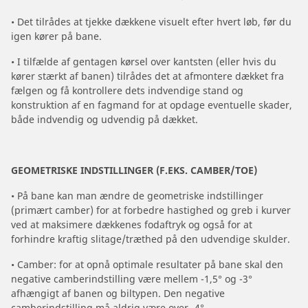
• Det tilrådes at tjekke dækkene visuelt efter hvert løb, før du
igen kører på bane.
• I tilfælde af gentagen kørsel over kantsten (eller hvis du
kører stærkt af banen) tilrådes det at afmontere dækket fra
fælgen og få kontrollere dets indvendige stand og
konstruktion af en fagmand for at opdage eventuelle skader,
både indvendig og udvendig på dækket.
GEOMETRISKE INDSTILLINGER (F.EKS. CAMBER/TOE)
• På bane kan man ændre de geometriske indstillinger
(primært camber) for at forbedre hastighed og greb i kurver
ved at maksimere dækkenes fodaftryk og også for at
forhindre kraftig slitage/træthed på den udvendige skulder.
• Camber: for at opnå optimale resultater på bane skal den
negative camberindstilling være mellem -1,5° og -3°
afhængigt af banen og biltypen. Den negative
camberindstilling må aldrig være over -4°.