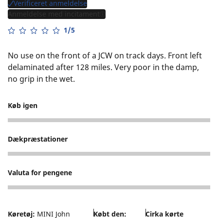
Verificeret anmeldelse
Anmeldelse med incitament
1/5
No use on the front of a JCW on track days. Front left
delaminated after 128 miles. Very poor in the damp,
no grip in the wet.
Køb igen
1
Dækpræstationer
2
Valuta for pengene
2
Køretøj:
MINI John
Købt den:
Cirka kørte