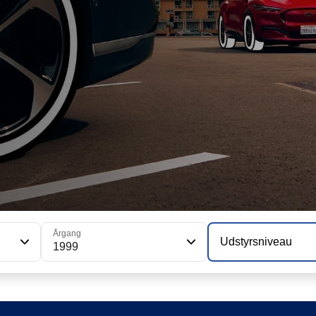
Årgang
Udstyrsniveau
1999