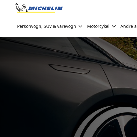
Go to page content
Go to page navigation
Personvogn, SUV & varevogn
Motorcykel
Andre ak