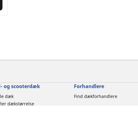
- og scooterdæk
Forhandlere
le dæk
Find dækforhandlere
ter dækstørrelse
ter motorcykelmærke
er køreoplevelse
ter motorcykeltype
er produktfamilie