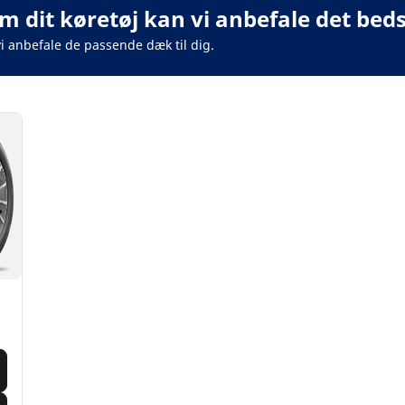
m dit køretøj kan vi anbefale det beds
vi anbefale de passende dæk til dig.