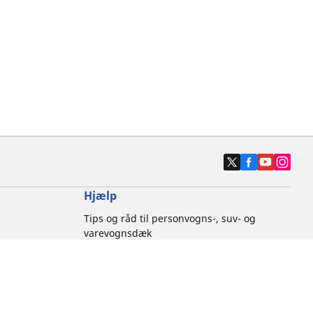
Hjælp
Tips og råd til personvogns-, suv- og
varevognsdæk
Tips og råd til motorcykeldæk
Kontakt os
Brandfarer forbundet med dæk
Etik hos Michelin