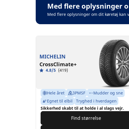
Med flere oplysninger o
Med flere oplysninger om dit køretøj kan 
MICHELIN
CrossClimate+
4.8/5
(419)
Hele året
3PMSF
Mudder og sne
Egnet til elbil
Tryghed i hverdagen
Sikkerhed skabt til at holde i al slags vejr.
Find størrelse