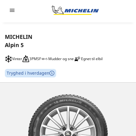
Go to page content
Go to page navigation
MICHELIN
Alpin 5
Vinter
3PMSF
Mudder og sne
Egnet til elbil
Tryghed i hverdagen