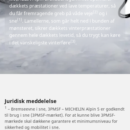
dækkets præstationer ved lave temperaturer, så
(2)
du får fremragende greb på våde veje
og i
(1)
sne
. Lamellerne, som går helt ned i bunden af
mønsteret, sikrer dækkets vinterpræstationer
gennem hele dækkets levetid, så du trygt kan køre
(3)
i det vanskeligste vinterføre
.
Juridisk meddelelse
1
– Bremseevne i sne, 3PMSF – MICHELIN Alpin 5 er godkendt
til brug i sne (3PMSF-mærket). For at kunne blive 3PMSF-
mærkede skal dækkene garantere et minimumsniveau for
sikkerhed og mobilitet i sne.