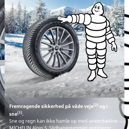
(2)
Fremragende sikkerhed på våde veje
og i
(1)
sne
.
Sne og regn kan ikke hamle op med vinterdækket
MICHELIN Alpin 5. Slidbanegummiet optimerer