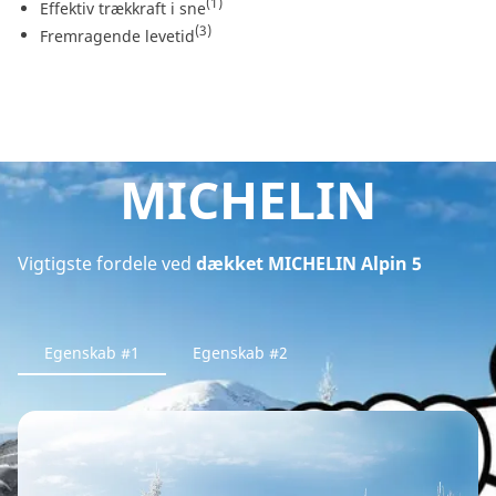
(1)
Effektiv trækkraft i sne
(3)
Fremragende levetid
MICHELIN
Vigtigste fordele ved
dækket MICHELIN Alpin 5
Egenskab #1
Egenskab #2