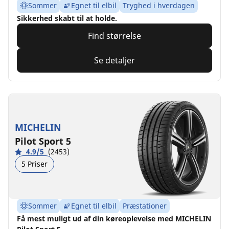
Sommer
Egnet til elbil
Tryghed i hverdagen
Sikkerhed skabt til at holde.
Find størrelse
Se detaljer
MICHELIN
Pilot Sport 5
4.9/5
(2453)
5 Priser
Sommer
Egnet til elbil
Præstationer
Få mest muligt ud af din køreoplevelse med MICHELIN