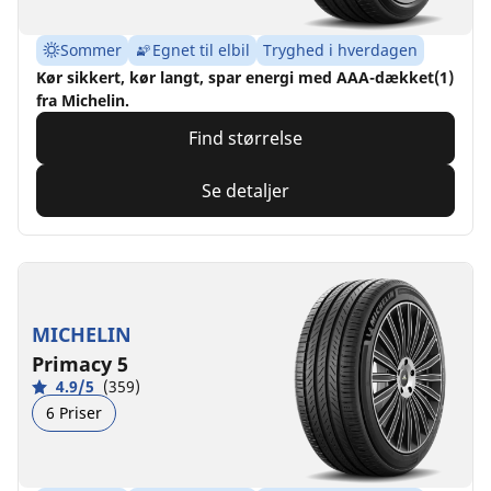
Sommer
Egnet til elbil
Tryghed i hverdagen
Kør sikkert, kør langt, spar energi med AAA-dækket(1)
fra Michelin.
Find størrelse
Se detaljer
MICHELIN
Primacy 5
4.9/5
(359)
6 Priser