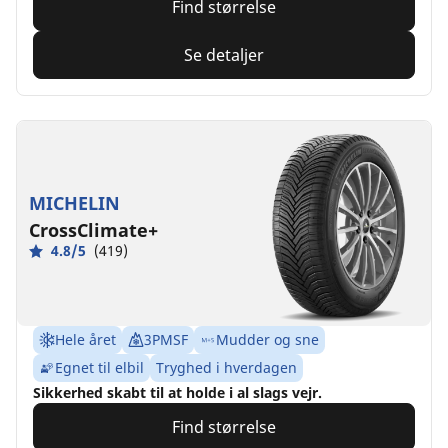
Find størrelse
Se detaljer
MICHELIN
CrossClimate+
4.8/5
(419)
Hele året
3PMSF
Mudder og sne
Egnet til elbil
Tryghed i hverdagen
Sikkerhed skabt til at holde i al slags vejr.
Find størrelse