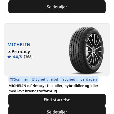
Se detaljer
MICHELIN
e.Primacy
4.8/5
(368)
Sommer
Egnet til elbil
Tryghed i hverdagen
MICHELIN e.Primacy: til elbiler, hybridbiler og biler
med lavt brændstofforbrug.
Find størrelse
Se detaljer