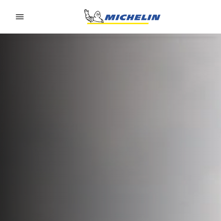
Go to page content
Go to page navigation