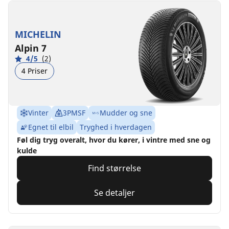
MICHELIN
Alpin 7
4/5
(2)
4 Priser
Vinter
3PMSF
Mudder og sne
Egnet til elbil
Tryghed i hverdagen
Føl dig tryg overalt, hvor du kører, i vintre med sne og
kulde
Find størrelse
Se detaljer