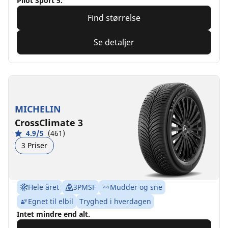
Pilot Sport 5.
Find størrelse
Se detaljer
MICHELIN
CrossClimate 3
4.9/5
(461)
3 Priser
Hele året
3PMSF
Mudder og sne
Egnet til elbil
Tryghed i hverdagen
Intet mindre end alt.