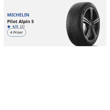
MICHELIN
Pilot Alpin 5
4/5
(2)
4 Priser
Vinter
3PMSF
Mudder og sne
Egnet til elbil
Præstationer
Kørepræcision skabt til at holde i vanskeligt
vinterføre.
Find størrelse
Se detaljer