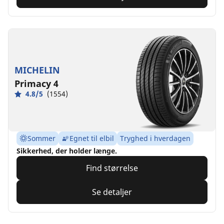
MICHELIN
Primacy 4
4.8/5
(1554)
Sommer
Egnet til elbil
Tryghed i hverdagen
Sikkerhed, der holder længe.
Find størrelse
Se detaljer