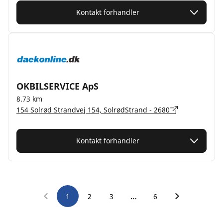
Kontakt forhandler
OKBILSERVICE ApS
8.73 km
154 Solrød Strandvej 154, SolrødStrand - 2680
Kontakt forhandler
…
1
2
3
6