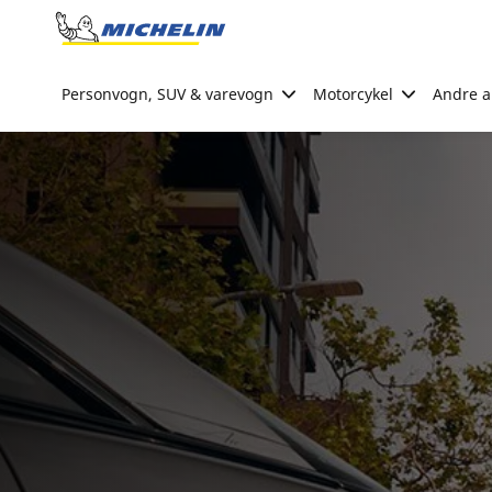
Go to page content
Go to page navigation
Personvogn, SUV & varevogn
Motorcykel
Andre ak