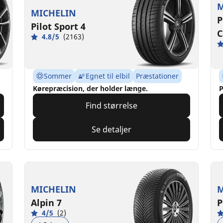
M
MICHELIN
P
Pilot Sport 4
C
4.8/5
(2163)
Sommer
Egnet til elbil
Præstationer
Kørepræcision, der holder længe.
P
Find størrelse
Se detaljer
MICHELIN
M
Alpin 7
P
4/5
(2)