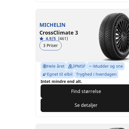
MICHELIN
CrossClimate 3
4.9/5
(461)
3 Priser
Hele året
3PMSF
Mudder og sne
Egnet til elbil
Tryghed i hverdagen
Intet mindre end alt.
Find størrelse
Se detaljer