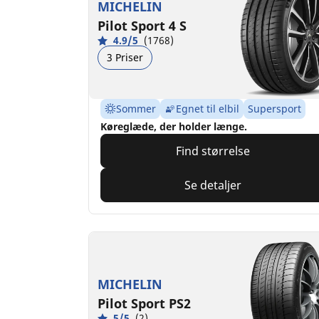
MICHELIN
Pilot Sport 4 S
4.9/5
(1768)
3 Priser
Sommer
Egnet til elbil
Supersport
Køreglæde, der holder længe.
Find størrelse
Se detaljer
MICHELIN
Pilot Sport PS2
5/5
(2)