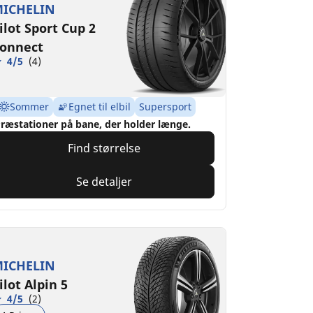
ICHELIN
ilot Sport Cup 2
onnect
4/5
(4)
Sommer
Egnet til elbil
Supersport
ræstationer på bane, der holder længe.
Find størrelse
Se detaljer
ICHELIN
ilot Alpin 5
4/5
(2)