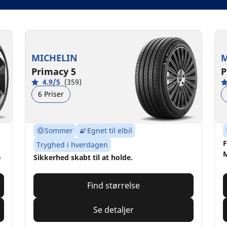
MICHELIN
M
Primacy 5
P
4.9/5
(359)
6 Priser
Sommer
Egnet til elbil
F
Tryghed i hverdagen
M
-
Sikkerhed skabt til at holde.
Find størrelse
Se detaljer