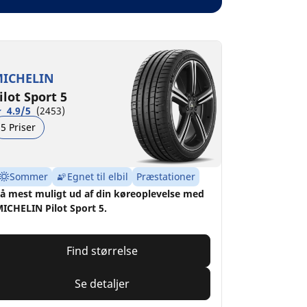
ICHELIN
ilot Sport 5
4.9/5
(2453)
5 Priser
Sommer
Egnet til elbil
Præstationer
å mest muligt ud af din køreoplevelse med
ICHELIN Pilot Sport 5.
Find størrelse
Se detaljer