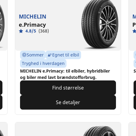
MICHELIN
M
e.Primacy
P
4.8/5
(368)
Sommer
Egnet til elbil
Tryghed i hverdagen
MICHELIN e.Primacy: til elbiler, hybridbiler
S
og biler med lavt brændstofforbrug.
Find størrelse
Se detaljer