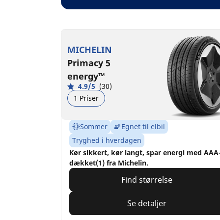
MICHELIN
Primacy 5
energy™
4.9/5
(30)
1 Priser
Sommer
Egnet til elbil
Tryghed i hverdagen
Kør sikkert, kør langt, spar energi med AAA
dækket(1) fra Michelin.
Find størrelse
Se detaljer