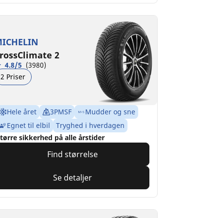
ICHELIN
rossClimate 2
4.8/5
(3980)
2 Priser
Hele året
3PMSF
Mudder og sne
Egnet til elbil
Tryghed i hverdagen
tørre sikkerhed på alle årstider
Find størrelse
Se detaljer