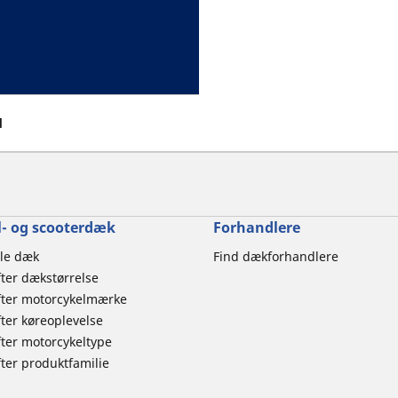
d
- og scooterdæk
Forhandlere
le dæk
Find dækforhandlere
ter dækstørrelse
ter motorcykelmærke
er køreoplevelse
ter motorcykeltype
er produktfamilie