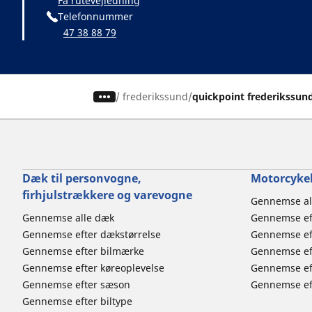
Få rutevejledning
Telefonnummer
47 38 88 79
/
frederikssund
quickpoint frederikssun
Dæk til personvogne,
Motorcykel
firhjulstrækkere og varevogne
Gennemse al
Gennemse alle dæk
Gennemse ef
Gennemse efter dækstørrelse
Gennemse ef
Gennemse efter bilmærke
Gennemse eft
Gennemse efter køreoplevelse
Gennemse ef
Gennemse efter sæson
Gennemse eft
Gennemse efter biltype