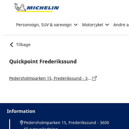
Go to page content
Go to page navigation
Personvogn, SUV & varevogn
Motorcykel
Andre ak
Tilbage
Quickpoint Frederikssund
Pedersholmparken 15, Frederikssund - 3600
Information
Pedersholmparken 15, Frederikssund - 3600