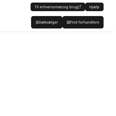
Til erhvervsmæssig brug
Hjælp
Dækvælger
Find forhandlere