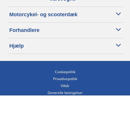
Motorcykel- og scooterdæk
Forhandlere
Hjælp
Cookiepolitik
Privatlivspolitik
Vilkår
Generelle betingelser
Tilgængelighedserklæring
Betingelser for offentliggørelse og behandling af anmeldelser
Etisk kodeks
Copyright ©2026 Michelin. Alle rettigheder forbeholdes