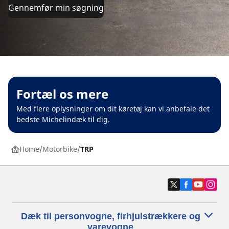
Gennemfør min søgning
Fortæl os mere
Med flere oplysninger om dit køretøj kan vi anbefale det
bedste Michelindæk til dig.
Home
Motorbike
TRP
Dæk til personvogne, firhjulstrækkere og
varevogne