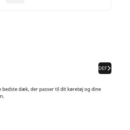
DEF
e bedste dæk, der passer til dit køretøj og dine
n.