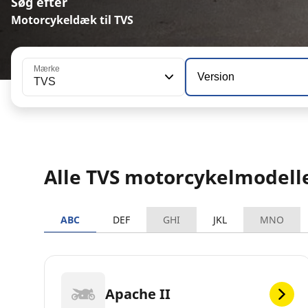
Søg efter
Motorcykeldæk til TVS
Mærke
Version
TVS
Alle TVS motorcykelmodell
ABC
DEF
GHI
JKL
MNO
Apache II