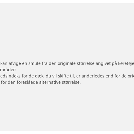
 kan afvige en smule fra den originale størrelse angivet på køretø
områder:
hedsindeks for de dæk, du vil skifte til, er anderledes end for de 
 for den foreslåede alternative størrelse.