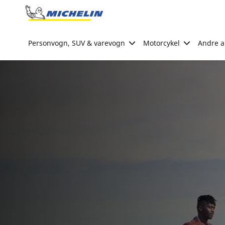
Go to page content
Go to page navigation
Personvogn, SUV & varevogn
Motorcykel
Andre ak