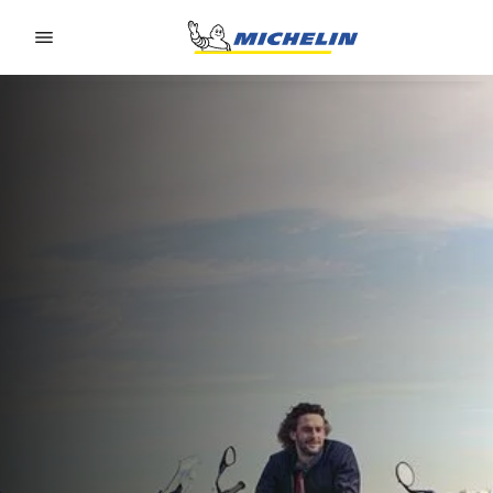
Go to page content
Go to page navigation