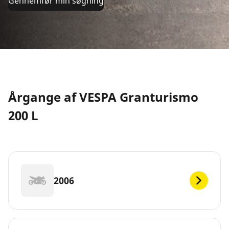
Gennemfør min søgning
Årgange af VESPA Granturismo
200 L
2006