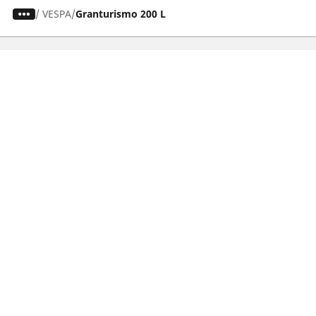
/
VESPA
Granturismo 200 L
Dæk til personvogne, firhjulstrækkere og
varevogne
Motorcykel- og scooterdæk
Forhandlere
Hjælp
Cookiepolitik
Privatlivspolitik