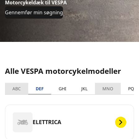
Motorcykeldæk til VESPA
Gennemfør min søgning
Alle VESPA motorcykelmodeller
ABC
DEF
GHI
JKL
MNO
PQR
ELETTRICA