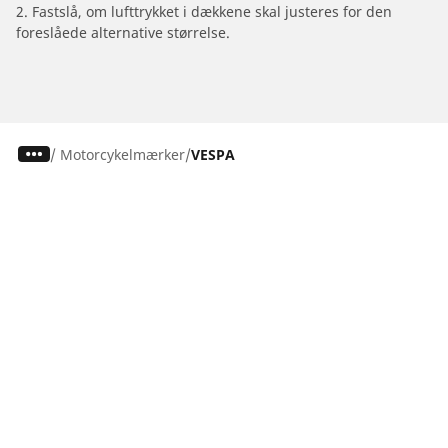
2. Fastslå, om lufttrykket i dækkene skal justeres for den
foreslåede alternative størrelse.
/
Motorcykelmærker
VESPA
Dæk til personvogne, firhjulstrækkere og
varevogne
Motorcykel- og scooterdæk
Forhandlere