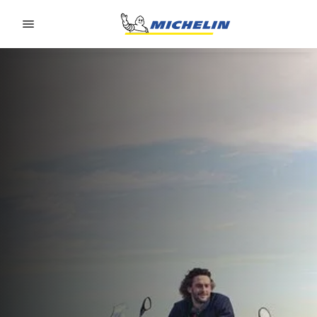
Go to page content
Go to page navigation