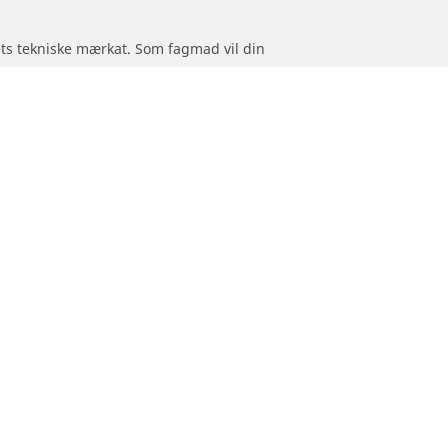
jets tekniske mærkat. Som fagmad vil din
originalmonterede dæk.
Hjælp