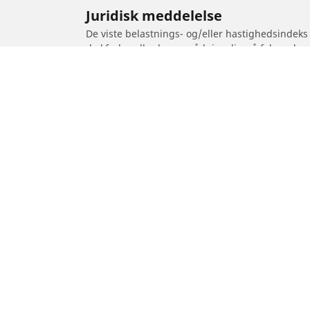
Juridisk meddelelse
De viste belastnings- og/eller hastighedsindeks
dækforhandler kunne rådgive dig på følgende 
1. Fortælle dig, om belastnings- og/eller hastig
2. Fastslå, om lufttrykket i dækkene skal justeres
/
WAKAN
Hundred
Dæk til personvogne,
Motorcykel