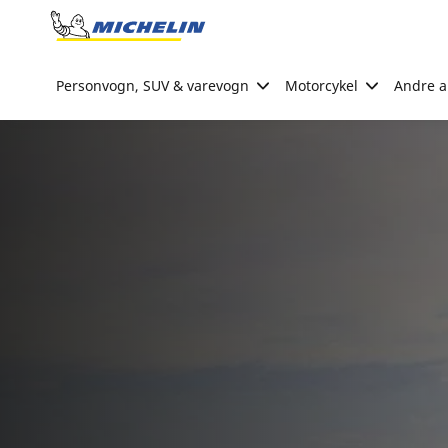
Go to page content
Go to page navigation
Personvogn, SUV & varevogn
Motorcykel
Andre ak