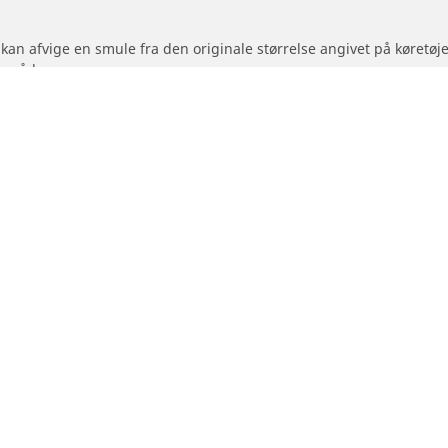
 kan afvige en smule fra den originale størrelse angivet på køretø
områder:
hedsindeks for de dæk, du vil skifte til, er anderledes end for de 
 for den foreslåede alternative størrelse.
Din konfiguration
- og scooterdæk
Forhandlere