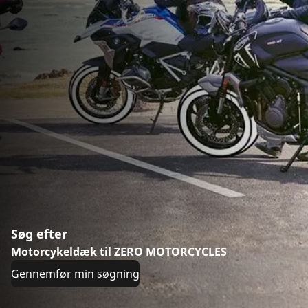
Søg efter
Motorcykeldæk til ZERO MOTORCYCLES
Gennemfør min søgning