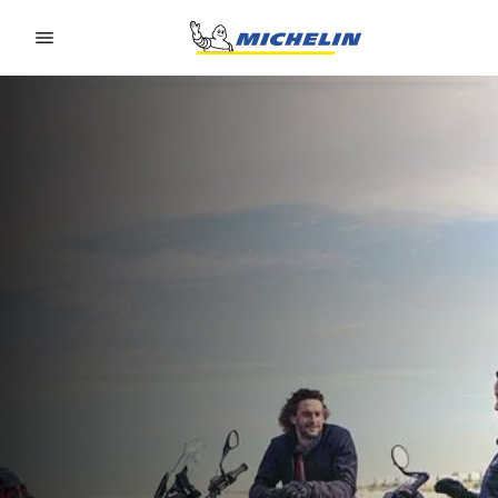
Go to page content
Go to page navigation