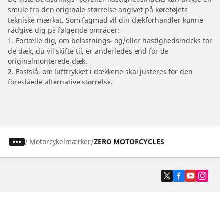
smule fra den originale størrelse angivet på køretøjets
tekniske mærkat. Som fagmad vil din dækforhandler kunne
rådgive dig på følgende områder:
1. Fortælle dig, om belastnings- og/eller hastighedsindeks for
de dæk, du vil skifte til, er anderledes end for de
originalmonterede dæk.
2. Fastslå, om lufttrykket i dækkene skal justeres for den
foreslåede alternative størrelse.
/
Motorcykelmærker
ZERO MOTORCYCLES
Dæk til personvogne, firhjulstrækkere og
varevogne