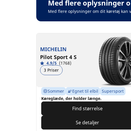
Med flere oplysninger o
Med flere oplysninger om dit køretøj kan 
MICHELIN
Pilot Sport 4 S
4.9/5
(1768)
3 Priser
Sommer
Egnet til elbil
Supersport
Køreglæde, der holder længe.
Find størrelse
Se detaljer