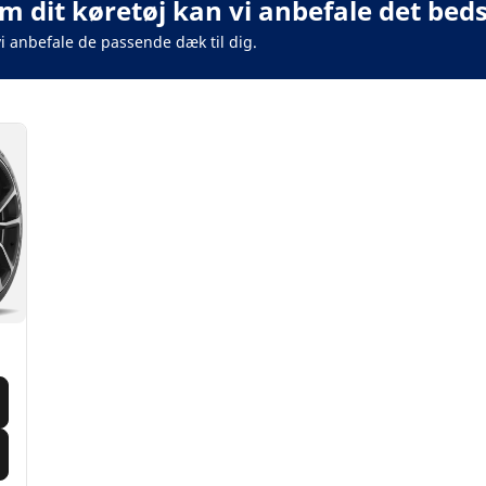
m dit køretøj kan vi anbefale det beds
vi anbefale de passende dæk til dig.