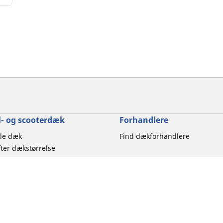
- og scooterdæk
Forhandlere
le dæk
Find dækforhandlere
ter dækstørrelse
ter motorcykelmærke
er køreoplevelse
ter motorcykeltype
er produktfamilie