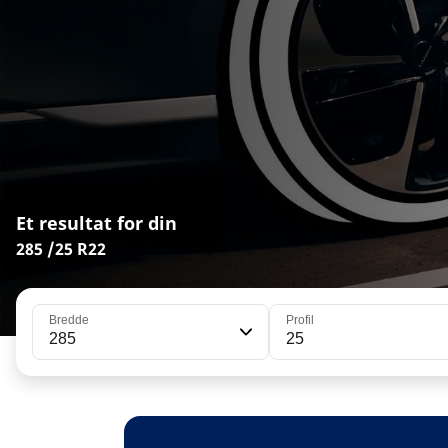
Et resultat for din
285 /25 R22
Bredde
Profil
285
25