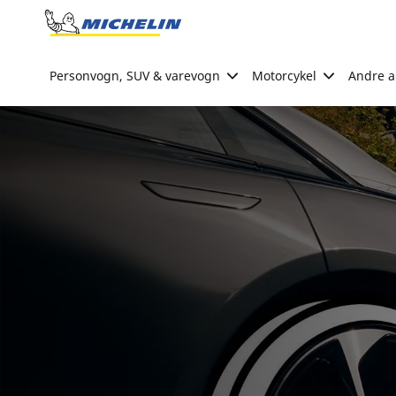
Go to page content
Go to page navigation
Personvogn, SUV & varevogn
Motorcykel
Andre ak