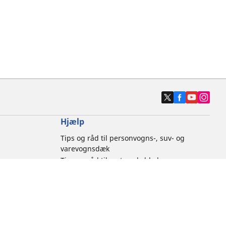
Hjælp
Tips og råd til personvogns-, suv- og
varevognsdæk
Tips og råd til motorcykeldæk
Kontakt os
Brandfarer forbundet med dæk
Etik hos Michelin
RFID-teknologi
Krav om cykelprodukt