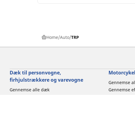
Home
Auto
TRP
Dæk til personvogne,
Motorcykel
firhjulstrækkere og varevogne
Gennemse al
Gennemse alle dæk
Gennemse ef
Gennemse efter dækstørrelse
Gennemse ef
Gennemse efter bilmærke
Gennemse eft
Gennemse efter køreoplevelse
Gennemse ef
Gennemse efter sæson
Gennemse eft
Gennemse efter biltype
Gennemse efter produktfamilie