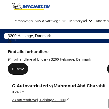
Go to page content
Go to page navigation
Personvogn, SUV & varevogn
Motorcykel
Andre ak
Find alle forhandlere
94 forhandlere af bildæk i 3200 Helsinge, Danmark
Filtre
G-Autoværksted v/Mahmoud Abd Gharabli
0.24 km
23 nørretoftevej, Helsinge - 3200