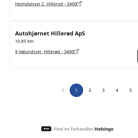
Heimdalsvej 2, Hillerod - 3400
Autohjørnet Hillerød ApS
10.85 km
9 Vølundsvej, Hillerød - 3400
1
2
3
4
5
/
Find en forhandler
Helsinge