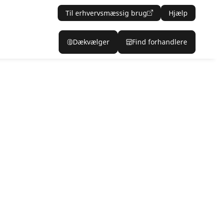
Til erhvervsmæssig brug
Hjælp
Dækvælger
Find forhandlere