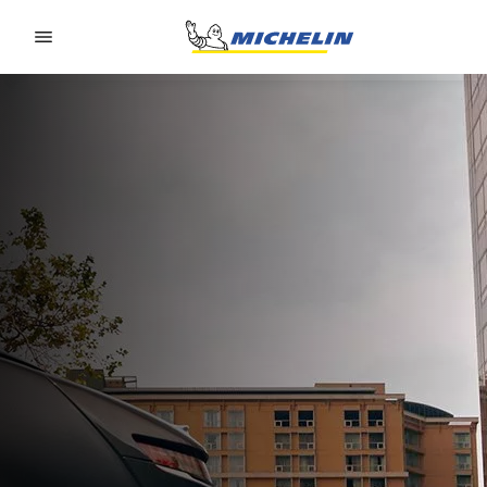
Go to page content
Go to page navigation