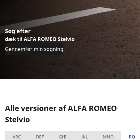
Søg efter
dæk til ALFA ROMEO Stelvio
Gennemfør min søgning
Alle versioner af ALFA ROMEO
Stelvio
ABC
DEF
GHI
JKL
MNO
PQR