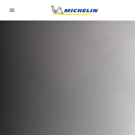
Go to page content
Go to page navigation