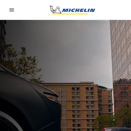
Go to page content
Go to page navigation