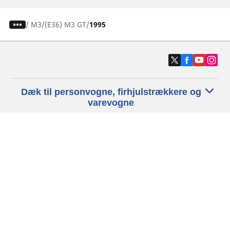
/
M3
(E36) M3 GT
1995
Dæk til personvogne, firhjulstrækkere og
varevogne
Motorcykel- og scooterdæk
Forhandlere
Hjælp