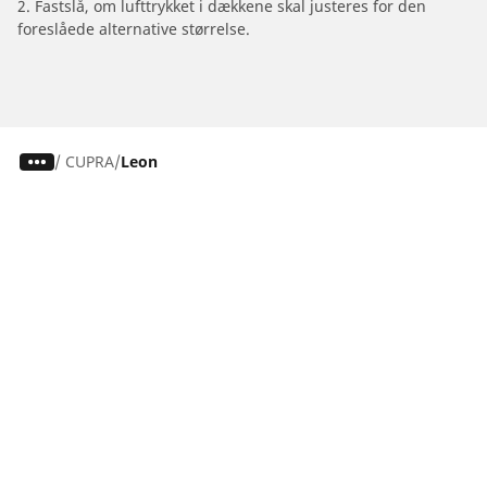
2. Fastslå, om lufttrykket i dækkene skal justeres for den
foreslåede alternative størrelse.
/
CUPRA
Leon
Dæk til personvogne, firhjulstrækkere og
varevogne
Motorcykel- og scooterdæk
Forhandlere