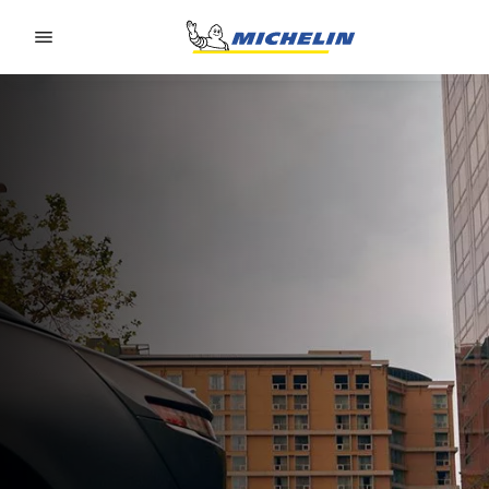
Go to page content
Go to page navigation