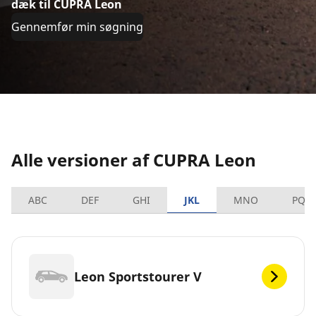
dæk til CUPRA Leon
Gennemfør min søgning
Alle versioner af CUPRA Leon
ABC
DEF
GHI
JKL
MNO
PQR
Leon Sportstourer V