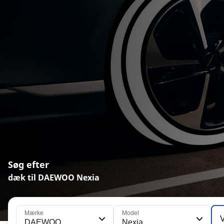
Søg efter
dæk til DAEWOO Nexia
Mærke
Model
DAEWOO
Nexia