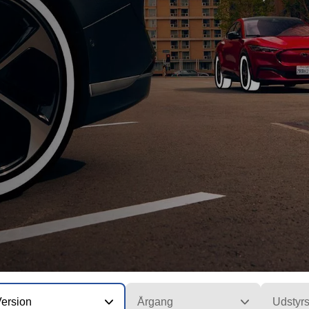
Version
Årgang
Udstyr