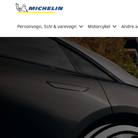
Go to page content
Go to page navigation
Personvogn, SUV & varevogn
Motorcykel
Andre ak