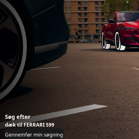
Søg efter
dæk til FERRARI 599
Gennemfør min søgning