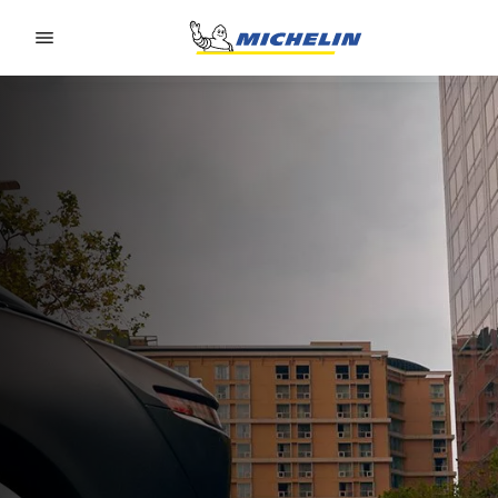
Go to page content
Go to page navigation