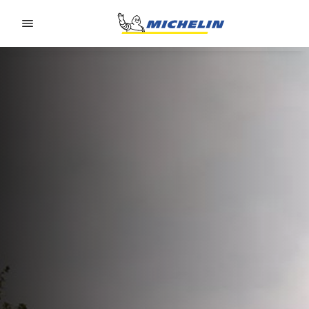
Go to page content
Go to page navigation