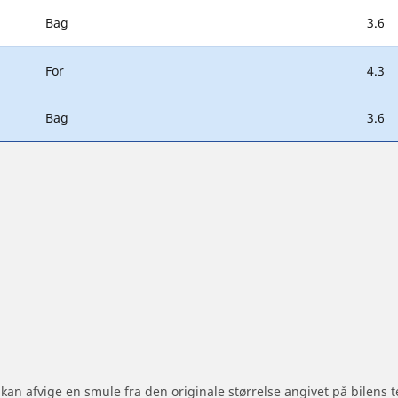
Bag
3.6
For
4.3
Bag
3.6
 kan afvige en smule fra den originale størrelse angivet på bilens