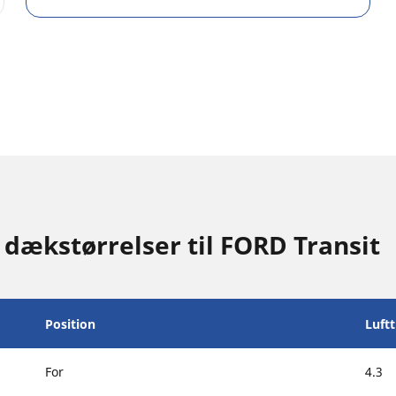
 dækstørrelser til FORD Transit
Position
Luft
For
4.3