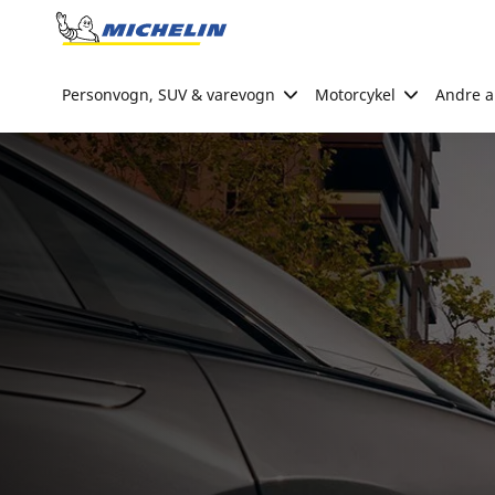
Go to page content
Go to page navigation
Personvogn, SUV & varevogn
Motorcykel
Andre ak