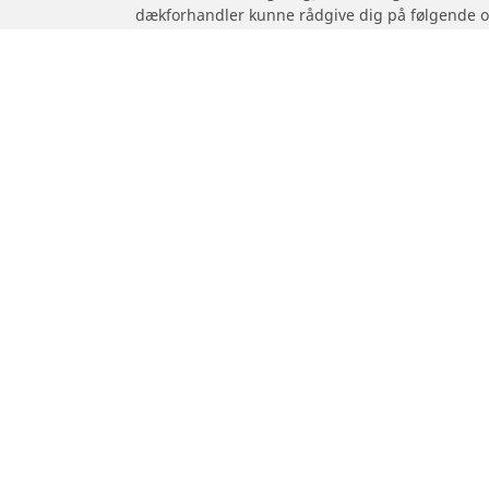
dækforhandler kunne rådgive dig på følgende 
1. Fortælle dig, om belastnings- og/eller hastig
2. Fastslå, om lufttrykket i dækkene skal justeres
/
Transit
Transit FT 350 chassi single cab
Dæk til personvogne,
Motorcykel
firhjulstrækkere og varevogne
Gennemse al
Gennemse alle dæk
Gennemse ef