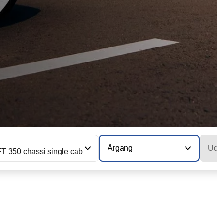
Årgang
Ud
FT 350 chassi single cab