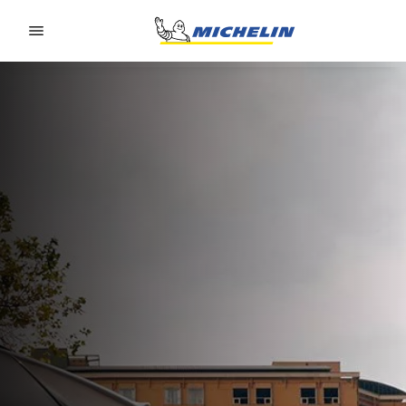
Go to page content
Go to page navigation