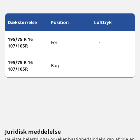
Dækstørrelse
Position
Lufttryk
195/75 R 16
For
-
107/105R
195/75 R 16
Bag
-
107/105R
Juridisk meddelelse
De viste belastnings- og/eller hastighedsindeks kan afvige en