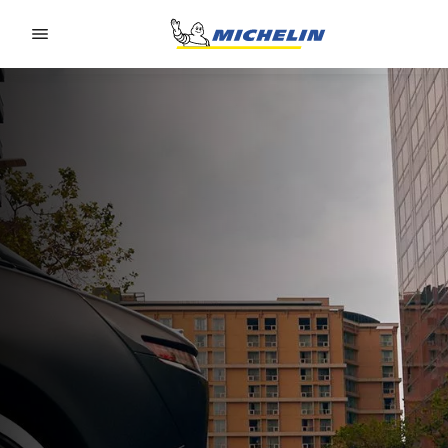
Go to page content
Go to page navigation