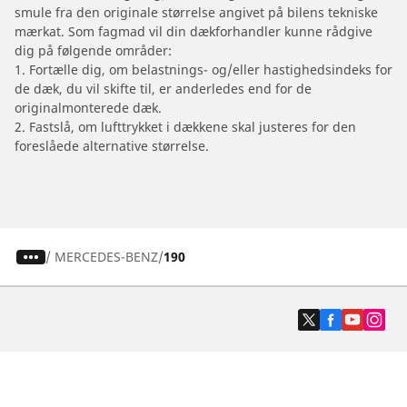
smule fra den originale størrelse angivet på bilens tekniske
mærkat. Som fagmad vil din dækforhandler kunne rådgive
dig på følgende områder:
1. Fortælle dig, om belastnings- og/eller hastighedsindeks for
de dæk, du vil skifte til, er anderledes end for de
originalmonterede dæk.
2. Fastslå, om lufttrykket i dækkene skal justeres for den
foreslåede alternative størrelse.
/
MERCEDES-BENZ
190
Dæk til personvogne, firhjulstrækkere og
varevogne