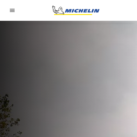
Go to page content
Go to page navigation