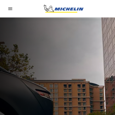
Go to page content
Go to page navigation