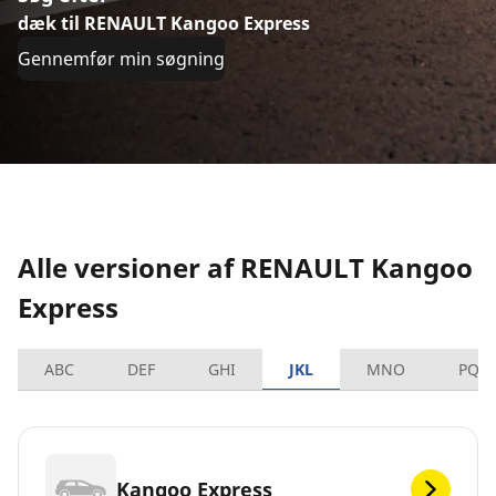
dæk til RENAULT Kangoo Express
Gennemfør min søgning
Alle versioner af RENAULT Kangoo
Express
ABC
DEF
GHI
JKL
MNO
PQR
Kangoo Express