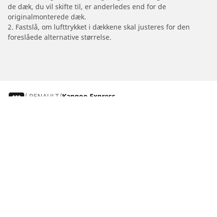
de dæk, du vil skifte til, er anderledes end for de
originalmonterede dæk.
2. Fastslå, om lufttrykket i dækkene skal justeres for den
foreslåede alternative størrelse.
/
RENAULT
Kangoo Express
Dæk til personvogne, firhjulstrækkere og
varevogne
Motorcykel- og scooterdæk