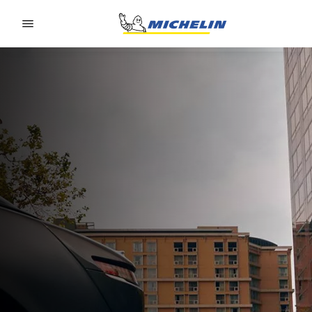
Go to page content
Go to page navigation