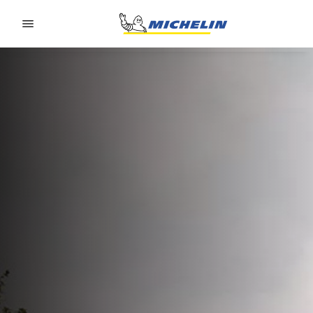
Go to page content
Go to page navigation