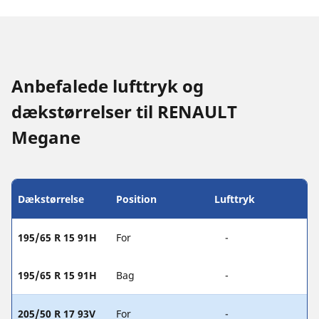
Anbefalede lufttryk og
dækstørrelser til RENAULT
Megane
Dækstørrelse
Position
Lufttryk
195/65 R 15 91H
For
-
195/65 R 15 91H
Bag
-
205/50 R 17 93V
For
-